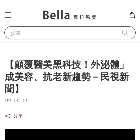
搜尋
【顛覆醫美黑科技！外泌體」
成美容、抗老新趨勢－民視新
聞】
APR 24, 24
分享