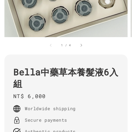
1
/
4
Bella中藥草本養髮液6入
組
Regular
NT$ 6,000
price
Worldwide shipping
Secure payments
Authentic products