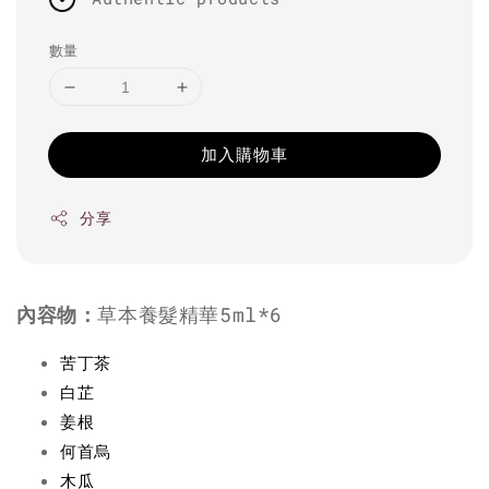
數量
加入購物車
分享
內容物：
草本養髮精華5ml*6
苦丁茶
白芷
姜根
何首烏
木瓜