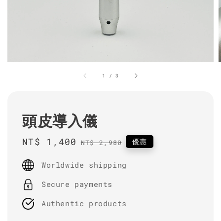
1
/
3
頭皮導入儀
Sale
NT$ 1,400
Regular
優惠
NT$ 2,980
price
price
Worldwide shipping
Secure payments
Authentic products