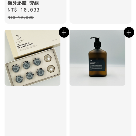
衝外泌體-套組
Sale
NT$ 10,000
Regular
price
price
NT$ 19,000