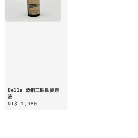
Bella 藍銅三胜肽健康
液
Regular
NT$ 1,980
price